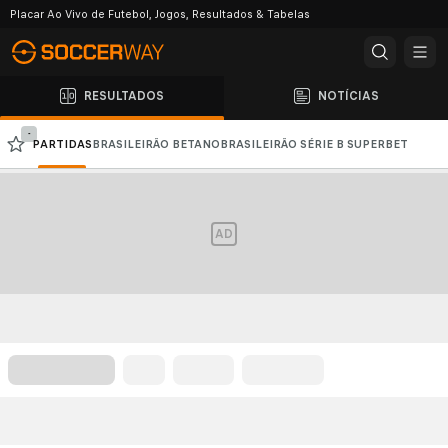
Placar Ao Vivo de Futebol, Jogos, Resultados & Tabelas
RESULTADOS
NOTÍCIAS
-
PARTIDAS
BRASILEIRÃO BETANO
BRASILEIRÃO SÉRIE B SUPERBET
PREMIER LEAGUE
LALIGA
SERIE A
BUNDESLIGA
AD