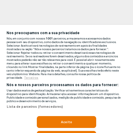
Nos preocupamos com a sua privacidade
Nós, em conjunto com nossos
1001
parceiros, armazenamos e acessamos dados
pessoais em seu dispositivo, como dados de navegação ou identificadores exclusivos.
Selecionar Aceito ativará tecnologias de rastreamento em apoio às finalidades
mostradas na seção "Nós e nossos parceiros tratamos os dados para fornecer:".
Selecionar Rejeitar todos ou retirar o consentimento desativará essas tecnologias de
rastreamento. Se os rastreadores forem desativados, alguns dos conteúdos e anúncios
mostrados poderão não ser tão relevantes para você. É possível abrir novamente este
menu para alterar suas escolhas ou retirar o consentimento a qualquer momento,
clicando no link Mostrar finalidades, na parte inferior da página [ou o ícone flutuante no
canto inferior esquerdo da página da web, se aplicável]. Suas escolhas terão efeito neste
veículo/domínio: Website. Para mais detalhes, consulte nossa política de
privacidade.
Terceiros
Nós e nossos parceiros processamos os dados para fornecer:
Usar dados exatos de geolocalização. Verificar ativamente as características do
dispositivo para identificação. Armazenar e/ou acessar informações em um dispositivo.
Publicidade e conteúdo personalizados, medição de publicidade e conteúdo, pesquisa de
público e desenvolvimento de serviços..
Lista de parceiros (fornecedores)
Aceito